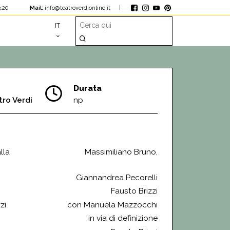
1.23.20
Mail:
info@teatroverdionline.it
|
IT
Durata
tro Verdi
np
lla
Massimiliano Bruno,
Giannandrea Pecorelli
Fausto Brizzi
zi
con Manuela Mazzocchi
in via di definizione