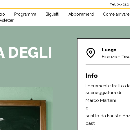
Tel:
055 2
atro
Programma
Biglietti
Abbonamenti
Come arrivare
sletter
 DEGLI
Luogo
Firenze -
Tea
Info
liberamente tratto da
sceneggiatura di
Marco Martani
e
scritto da Fausto Briz
cast