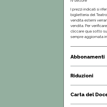
IV settore
I prezzi indicati si ri
biglietteria del Teatro
vendita esterni verra
vendita. Per verificare
cliccare qua sotto su
sempre aggiornata i
Abbonamenti
Riduzioni
Carta del Doc