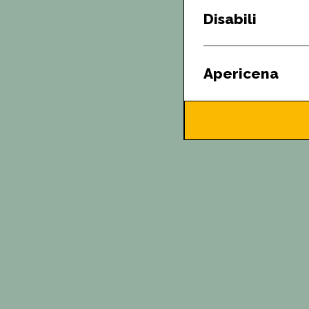
Disabili
Apericena