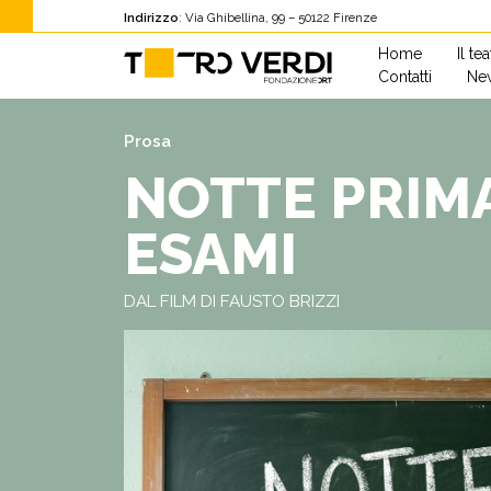
Indirizzo
: Via Ghibellina, 99 – 50122 Firenze
Home
Il te
Contatti
New
Prosa
NOTTE PRIMA
ESAMI
DAL FILM DI FAUSTO BRIZZI