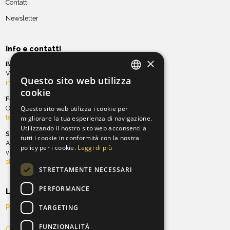
Contatti
Newsletter
Info e contatti
×
Biglietteria
Via Ghibellina, 97 | Tel. 055 21.23.20
Questo sito web utilizza
info@teatroverdionline.it
ITALIAN
cookie
Fondazione ORT
ENGLISH
Ospitalità e sala Teatro Verdi
Questo sito web utilizza i cookie per
teatro@orchestradellatoscana.it
migliorare la tua esperienza di navigazione.
Utilizzando il nostro sito web acconsenti a
Stagione teatrale
tutti i cookie in conformità con la nostra
Antico Teatro Pagliano
policy per i cookie.
Leggi di più
via Ghibellina, 101 | Tel. 055 21.34.96
stagioneteatrale@teatroverdionline.it
STRETTAMENTE NECESSARI
PERFORMANCE
Legal
TARGETING
Privacy Policy
FUNZIONALITÀ
Cookie Policy