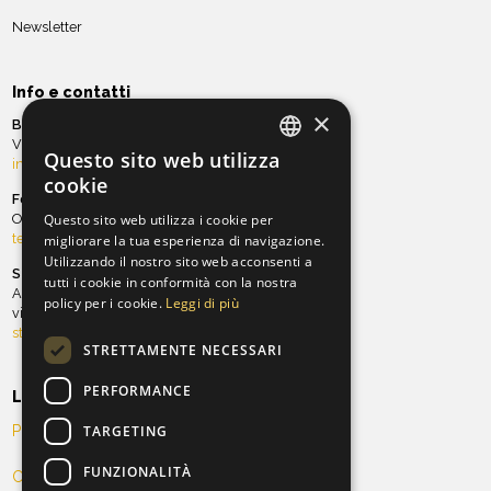
Newsletter
Info e contatti
×
Biglietteria
Via Ghibellina, 97 | Tel. 055 21.23.20
Questo sito web utilizza
info@teatroverdionline.it
ITALIAN
cookie
Fondazione ORT
ENGLISH
Questo sito web utilizza i cookie per
Ospitalità e sala Teatro Verdi
teatro@orchestradellatoscana.it
migliorare la tua esperienza di navigazione.
Utilizzando il nostro sito web acconsenti a
Stagione teatrale
tutti i cookie in conformità con la nostra
Antico Teatro Pagliano
policy per i cookie.
Leggi di più
via Ghibellina, 101 | Tel. 055 21.34.96
stagioneteatrale@teatroverdionline.it
STRETTAMENTE NECESSARI
PERFORMANCE
Legal
TARGETING
Privacy Policy
FUNZIONALITÀ
Cookie Policy