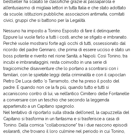
bestseller ha scalato le classifiche grazie al passaparola e
all’entusiasmo di migliaia lettori in tutta Italia e che stato adottato
da scuole, istituzioni pubbliche, associazioni antimafia, comitati
civici, gruppi che si battono per la Legalità.
Nessuno ha imposto a Tonino Esposito di fare il delinquente.
Eppure lui vuole farlo a tutti i costi, anche se sfigato e imbranato.
Perchè vuole mostrarsi forte agli occhi di tutti, ossessionato dal
ricordo del padre Gennaro, che prima di essere ucciso è stato un
boss potente e riverito nel rione Sanità, a Napoli. Così Tonino, tra
incubi e imbranataggini, resta coinvolto in una serie di
tragicomiche disavventure che lo portano a scontrarsi con i
familiari, con le spietate leggi della criminalità e con il capoclan
Pietro De Luca detto ’o Tarramoto, che ha preso il posto del
padre. E quando non ce la fa più, quando tutto e tutti si
accaniscono contro di lui, va nell’antico Cimitero delle Fontanelle
a conversare con un teschio che secondo la leggenda
appartenuto a un Capitano spagnolo.
Nel tentativo di riportarlo sulla strada dell’onest, la capuzzella del
Capitano si trasforma in un fantasma e si trasferisce a casa di
Tonino. Dalla comica “collaborazione” tra i due nascono episodi
esilaranti, che trovano il loro culmine nel periodo in cui Tonino,