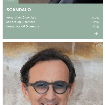
SCANDALO
venerdì 04 Dicembre
20:45
sabato 05 Dicembre
20:45
domenica 06 Dicembre
16:45