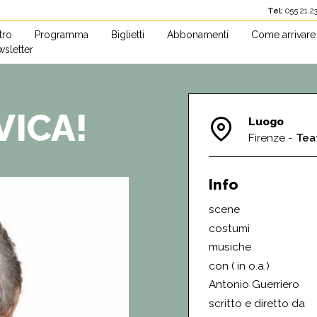
Tel:
055 2
atro
Programma
Biglietti
Abbonamenti
Come arrivare
sletter
VICA!
Luogo
Firenze -
Tea
Info
scene
costumi
musiche
con ( in o.a.)
Antonio Guerriero
scritto e diretto da