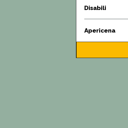
Disabili
Apericena