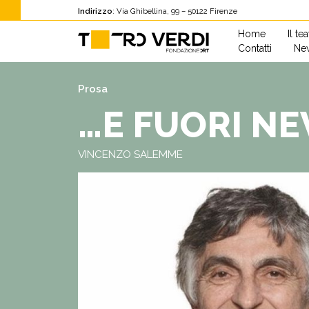
Indirizzo
: Via Ghibellina, 99 – 50122 Firenze
Home
Il te
Contatti
New
Prosa
…E FUORI NE
VINCENZO SALEMME