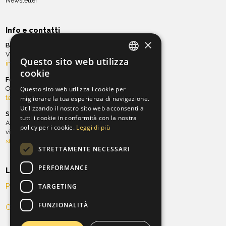
Newsletter
Info e contatti
×
Biglietteria
Via Ghibellina, 97 | Tel. 055 21.23.20
Questo sito web utilizza
info@teatroverdionline.it
ITALIAN
cookie
Fondazione ORT
ENGLISH
Ospitalità e sala Teatro Verdi
Questo sito web utilizza i cookie per
teatro@orchestradellatoscana.it
migliorare la tua esperienza di navigazione.
Utilizzando il nostro sito web acconsenti a
Stagione teatrale
tutti i cookie in conformità con la nostra
Antico Teatro Pagliano
policy per i cookie.
Leggi di più
via Ghibellina, 101 | Tel. 055 21.34.96
stagioneteatrale@teatroverdionline.it
STRETTAMENTE NECESSARI
PERFORMANCE
Legal
TARGETING
Privacy Policy
FUNZIONALITÀ
Cookie Policy