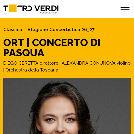
Classica
Stagione Concertistica 26_27
ORT | CONCERTO DI
PASQUA
DIEGO CERETTA direttore | ALEXANDRA CONUNOVA violino
| Orchestra della Toscana