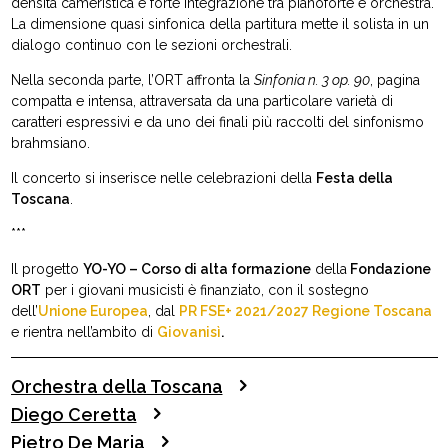
densità cameristica e forte integrazione tra pianoforte e orchestra.
La dimensione quasi sinfonica della partitura mette il solista in un
dialogo continuo con le sezioni orchestrali.
Nella seconda parte, l’ORT affronta la
Sinfonia n. 3 op. 90
, pagina
compatta e intensa, attraversata da una particolare varietà di
caratteri espressivi e da uno dei finali più raccolti del sinfonismo
brahmsiano.
Il concerto si inserisce nelle celebrazioni della
Festa della
Toscana
.
***
Il progetto
YO-YO – Corso di alta formazione
della
Fondazione
ORT
per i giovani musicisti è finanziato, con il sostegno
dell’
Unione Europea
, dal
PR FSE+ 2021/2027 Regione Toscana
e rientra nell’ambito di
Giovanisì
.
Orchestra della Toscana
Diego Ceretta
Pietro De Maria