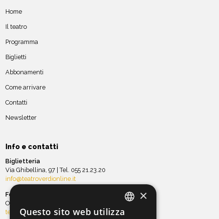
Home
Il teatro
Programma
Biglietti
Abbonamenti
Come arrivare
Contatti
Newsletter
Info e contatti
Biglietteria
Via Ghibellina, 97 | Tel. 055 21.23.20
info@teatroverdionline.it
×
Fondazione ORT
Ospitalità e sala Teatro Verdi
Questo sito web utilizza
teatro@orchestradellatoscana.it
ITALIAN