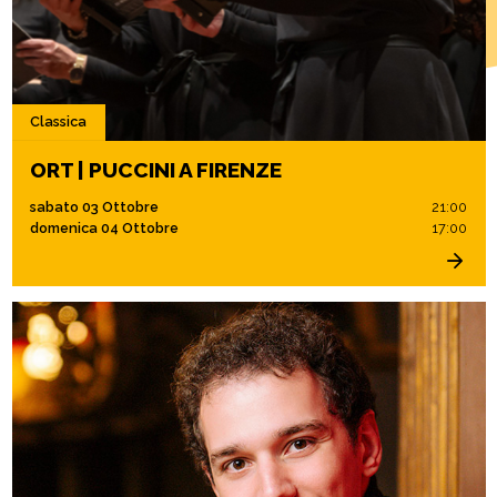
Classica
ORT | PUCCINI A FIRENZE
sabato 03 Ottobre
21:00
domenica 04 Ottobre
17:00