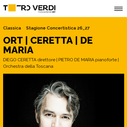
Classica
Stagione Concertistica 26_27
ORT | CERETTA | DE
MARIA
DIEGO CERETTA direttore | PIETRO DE MARIA pianoforte |
Orchestra della Toscana