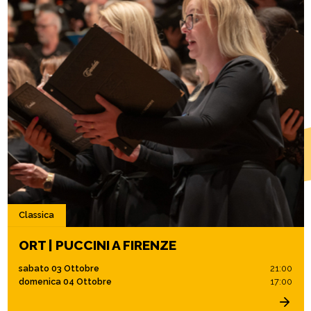
Classica
ORT | PUCCINI A FIRENZE
sabato 03 Ottobre
21:00
domenica 04 Ottobre
17:00