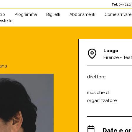
Tel:
055 2
atro
Programma
Biglietti
Abbonamenti
Come arrivare
sletter
Luogo
Firenze - Teat
cana
direttore
musiche di
organizzatore
Date e or