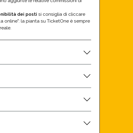
nno aggiunte le relative commissioni di
nibilità dei posti
si consiglia di cliccare
a online": la pianta su TicketOne è sempre
reale.