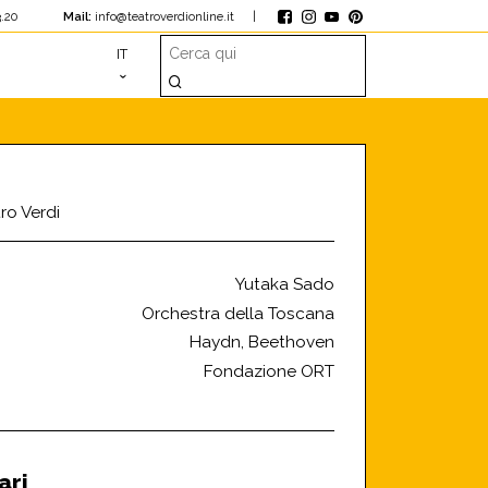
1.23.20
Mail:
info@teatroverdionline.it
|
IT
ro Verdi
Yutaka Sado
Orchestra della Toscana
Haydn, Beethoven
Fondazione ORT
ari