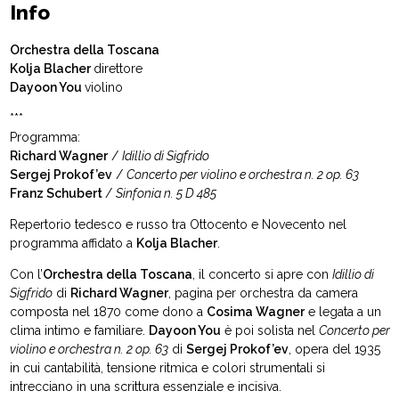
Info
Orchestra della Toscana
Kolja Blacher
direttore
Dayoon You
violino
***
Programma:
Richard Wagner
/
Idillio di Sigfrido
Sergej Prokof’ev
/
Concerto per violino e orchestra n. 2 op. 63
Franz Schubert
/
Sinfonia n. 5 D 485
Repertorio tedesco e russo tra Ottocento e Novecento nel
programma affidato a
Kolja Blacher
.
Con l’
Orchestra della Toscana
, il concerto si apre con
Idillio di
Sigfrido
di
Richard Wagner
, pagina per orchestra da camera
composta nel 1870 come dono a
Cosima Wagner
e legata a un
clima intimo e familiare.
Dayoon You
è poi solista nel
Concerto per
violino e orchestra n. 2 op. 63
di
Sergej Prokof’ev
, opera del 1935
in cui cantabilità, tensione ritmica e colori strumentali si
intrecciano in una scrittura essenziale e incisiva.