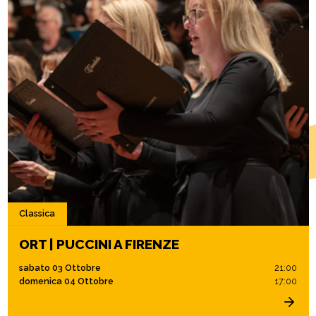
Classica
ORT | PUCCINI A FIRENZE
sabato 03 Ottobre
21:00
domenica 04 Ottobre
17:00