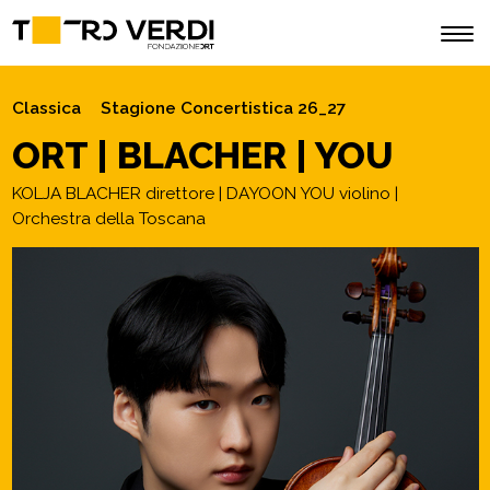
Classica
Stagione Concertistica 26_27
ORT | BLACHER | YOU
KOLJA BLACHER direttore | DAYOON YOU violino |
Orchestra della Toscana