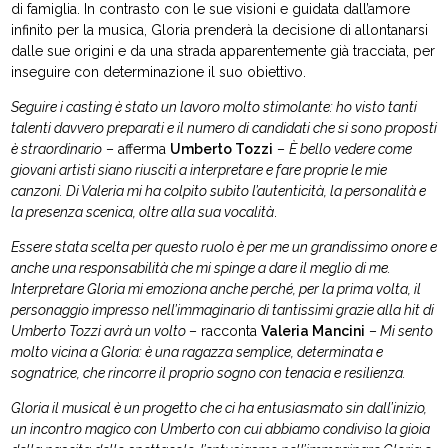
di famiglia. In contrasto con le sue visioni e guidata dall’amore
infinito per la musica, Gloria prenderà la decisione di allontanarsi
dalle sue origini e da una strada apparentemente già tracciata, per
inseguire con determinazione il suo obiettivo.
Seguire i casting è stato un lavoro molto stimolante: ho visto tanti
talenti davvero preparati e il numero di candidati che si sono proposti
è straordinario
– afferma
Umberto Tozzi
–
È bello vedere come
giovani artisti siano riusciti a interpretare e fare proprie le mie
canzoni. Di Valeria mi ha colpito subito l’autenticità, la personalità e
la presenza scenica, oltre alla sua vocalità
.
Essere stata scelta per questo ruolo è per me un grandissimo onore e
anche una responsabilità che mi spinge a dare il meglio di me.
Interpretare Gloria mi emoziona anche perché, per la prima volta, il
personaggio impresso nell’immaginario di tantissimi grazie alla hit di
Umberto Tozzi avrà un volto
– racconta
Valeria Mancini
–
Mi sento
molto vicina a Gloria: è una ragazza semplice, determinata e
sognatrice, che rincorre il proprio sogno con tenacia e resilienza.
Gloria il musical è un progetto che ci ha entusiasmato sin dall’inizio,
un incontro magico con Umberto con cui abbiamo condiviso la gioia