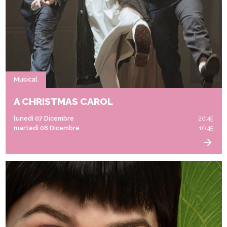
Musical
A CHRISTMAS CAROL
lunedì 07 Dicembre
20:45
martedì 08 Dicembre
16:45