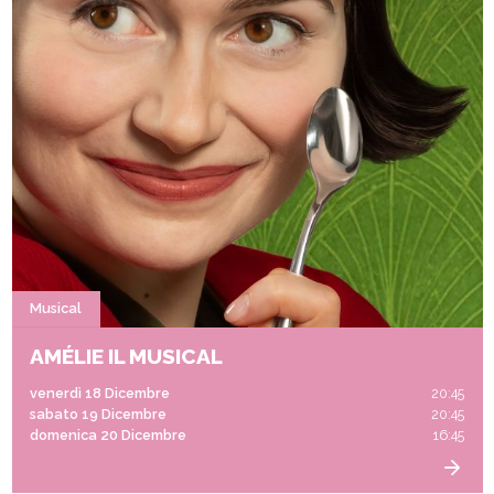
Musical
AMÉLIE IL MUSICAL
venerdì 18 Dicembre
20:45
sabato 19 Dicembre
20:45
domenica 20 Dicembre
16:45