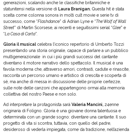
generazioni, scalando anche le classifiche britanniche e
statunitensi nella versione di
Laura Branigan.
Questa hit è stata
scelta come colonna sonora in molti cult movie e serie tv di
successo, come “
Flashdanc
e” di Adrian Lyne e “
The Wolf of Wall
Street
” di Martin Scorsese, ai recenti e seguitissimi serial “
Glee
” e
“
La Casa di Carta
”.
Gloria il musical
celebra l’iconico repertorio di Umberto Tozzi
presentando una storia originale, capace di parlare a un pubblico
multigenerazionale in cui i più grandi successi del cantante
diventano il motore narrativo dello spettacolo. Il musical è una
favola moderna che, attraverso amori, contrasti, cadute e rinascite,
racconta un percorso umano e artistico di crescita e scoperta di
sé, ma anche di messa in discussione delle proprie certezze,
sulle note delle canzoni che appartengono ormai alla memoria
collettiva del nostro Paese e non solo.
Ad interpretare la protagonista sarà
Valeria Mancini,
24enne
originaria di Foligno. Gloria è una giovane donna talentuosa e
determinata con un grande sogno: diventare una cantante. Il suo
progetto di vita si scontra, tuttavia, con quello del padre,
desideroso di vederla impiegata, come da tradizione, nell’azienda