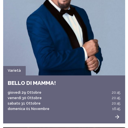
Varietà
BELLO DI MAMMA!
giovedì 29 Ottobre
20:45
venerdì 30 Ottobre
20:45
sabato 31 Ottobre
20:45
domenica 01 Novembre
16:45