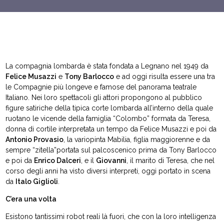
La compagnia lombarda è stata fondata a Legnano nel 1949 da
Felice Musazzi
e
Tony Barlocco
e ad oggi risulta essere una tra
le Compagnie più longeve e famose del panorama teatrale
Italiano. Nei loro spettacoli gli attori propongono al pubblico
figure satiriche della tipica corte lombarda all’interno della quale
ruotano le vicende della famiglia “Colombo” formata da Teresa,
donna di cortile interpretata un tempo da Felice Musazzi e poi da
Antonio Provasio
, la variopinta Mabilia, figlia maggiorenne e da
sempre “zitella”portata sul palcoscenico prima da Tony Barlocco
e poi da
Enrico Dalceri
, e il
Giovanni
, il marito di Teresa, che nel
corso degli anni ha visto diversi interpreti, oggi portato in scena
da
Italo Giglioli
.
C’era una volta
Esistono tantissimi robot reali là fuori, che con la loro intelligenza