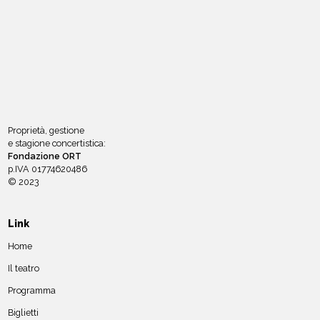
Proprietà, gestione
e stagione concertistica:
Fondazione ORT
p.IVA 01774620486
© 2023
Link
Home
Il teatro
Programma
Biglietti
Abbonamenti
Come arrivare