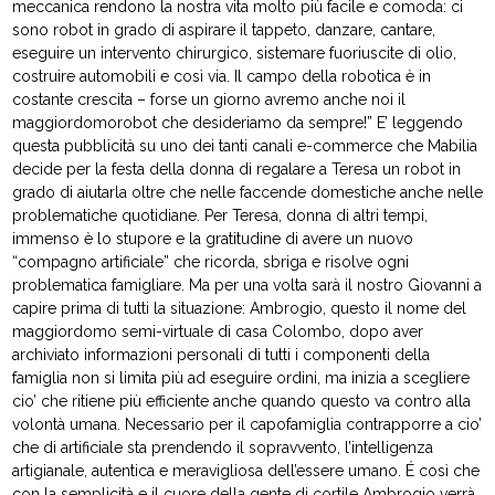
meccanica rendono la nostra vita molto più facile e comoda: ci
sono robot in grado di aspirare il tappeto, danzare, cantare,
eseguire un intervento chirurgico, sistemare fuoriuscite di olio,
costruire automobili e così via. Il campo della robotica è in
costante crescita – forse un giorno avremo anche noi il
maggiordomorobot che desideriamo da sempre!” E’ leggendo
questa pubblicità su uno dei tanti canali e-commerce che Mabilia
decide per la festa della donna di regalare a Teresa un robot in
grado di aiutarla oltre che nelle faccende domestiche anche nelle
problematiche quotidiane. Per Teresa, donna di altri tempi,
immenso è lo stupore e la gratitudine di avere un nuovo
“compagno artificiale” che ricorda, sbriga e risolve ogni
problematica famigliare. Ma per una volta sarà il nostro Giovanni a
capire prima di tutti la situazione: Ambrogio, questo il nome del
maggiordomo semi-virtuale di casa Colombo, dopo aver
archiviato informazioni personali di tutti i componenti della
famiglia non si limita più ad eseguire ordini, ma inizia a scegliere
cio’ che ritiene più efficiente anche quando questo va contro alla
volontà umana. Necessario per il capofamiglia contrapporre a cio’
che di artificiale sta prendendo il sopravvento, l’intelligenza
artigianale, autentica e meravigliosa dell’essere umano. É così che
con la semplicità e il cuore della gente di cortile Ambrogio verrà