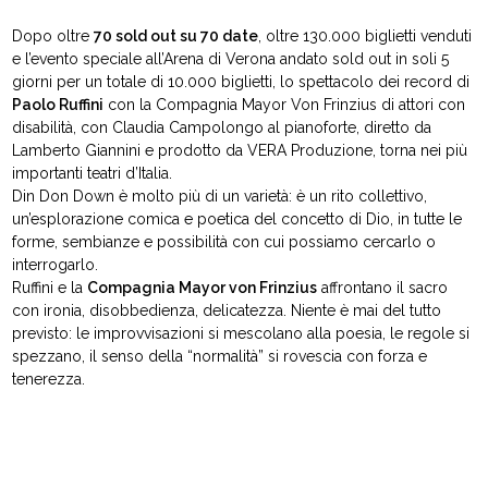
Dopo oltre
70 sold out su 70 date
, oltre 130.000 biglietti venduti
e l’evento speciale all’Arena di Verona andato sold out in soli 5
giorni per un totale di 10.000 biglietti, lo spettacolo dei record di
Paolo Ruffini
con la Compagnia Mayor Von Frinzius di attori con
disabilità, con Claudia Campolongo al pianoforte, diretto da
Lamberto Giannini e prodotto da VERA Produzione, torna nei più
importanti teatri d’Italia.
Din Don Down è molto più di un varietà: è un rito collettivo,
un’esplorazione comica e poetica del concetto di Dio, in tutte le
forme, sembianze e possibilità con cui possiamo cercarlo o
interrogarlo.
Ruffini e la
Compagnia Mayor von Frinzius
affrontano il sacro
con ironia, disobbedienza, delicatezza. Niente è mai del tutto
previsto: le improvvisazioni si mescolano alla poesia, le regole si
spezzano, il senso della “normalità” si rovescia con forza e
tenerezza.