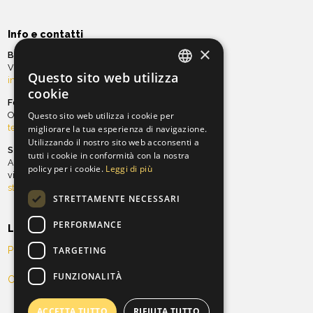
Info e contatti
×
Biglietteria
Via Ghibellina, 97 | Tel. 055 21.23.20
Questo sito web utilizza
info@teatroverdionline.it
ITALIAN
cookie
Fondazione ORT
ENGLISH
Questo sito web utilizza i cookie per
Ospitalità e sala Teatro Verdi
teatro@orchestradellatoscana.it
migliorare la tua esperienza di navigazione.
Utilizzando il nostro sito web acconsenti a
Stagione teatrale
tutti i cookie in conformità con la nostra
Antico Teatro Pagliano
policy per i cookie.
Leggi di più
via Ghibellina, 101 | Tel. 055 21.34.96
stagioneteatrale@teatroverdionline.it
STRETTAMENTE NECESSARI
PERFORMANCE
Legal
TARGETING
Privacy Policy
FUNZIONALITÀ
Cookie Policy
ACCETTA TUTTO
RIFIUTA TUTTO