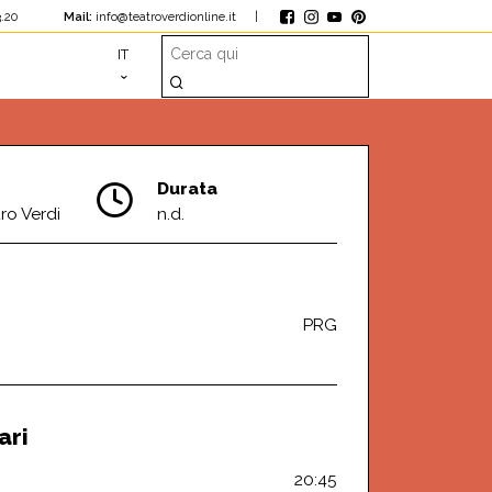
1.23.20
Mail:
info@teatroverdionline.it
|
IT
Durata
ro Verdi
n.d.
PRG
ari
20:45