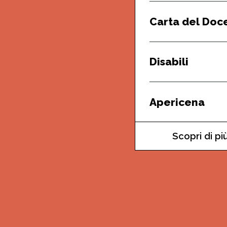
Carta del Doc
Disabili
Apericena
Scopri di pi