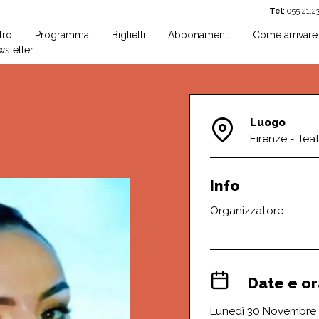
Tel:
055 2
atro
Programma
Biglietti
Abbonamenti
Come arrivare
sletter
Luogo
Firenze - Teat
Info
Organizzatore
Date e or
Lunedì 30 Novembre