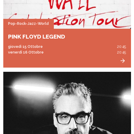
Pop-Rock-Jazz-World
PINK FLOYD LEGEND
giovedì 15 Ottobre
20:45
venerdì 16 Ottobre
20:45